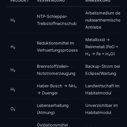
PRODUKT
VERWENDUNG
ANMERKUNG
Arbeitsmedium der
NTP-Schlepper-
H₂
nuklearthermischen
Treibstoffnachschub
Antriebe
Metalloxid →
Reduktionsmittel im
H₂
Reinmetall (FeO +
Verhuettungsprozess
H₂ → Fe + H₂O)
Brennstoffzellen-
Backup-Strom bei
H₂
Notstromerzeugung
Eclipse/Wartung
Haber-Bosch → NH₃
Landwirtschaft im
H₂
→ Duenger
Habitatmodul
Lebenserhaltung
Unverzichtbar im
O₂
(Atmung)
Habitatmodul
Oxidationsmittel