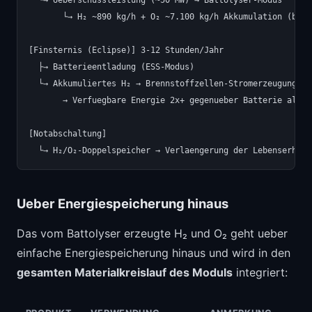
       └→ H₂ ~890 kg/h + O₂ ~7.100 kg/h Akkumulation (bei 
[Finsternis (Eclipse)] 3-12 Stunden/Jahr

  ├→ Batterieentladung (ESS-Modus)

  └→ Akkumuliertes H₂ → Brennstoffzellen-Stromerzeugung (pa
       → Verfuegbare Energie 2x+ gegenueber Batterie allein
[Notabschaltung]

Ueber Energiespeicherung hinaus
Das vom Battolyser erzeugte H₂ und O₂ geht ueber
einfache Energiespeicherung hinaus und wird in den
gesamten Materialkreislauf des Moduls
integriert: