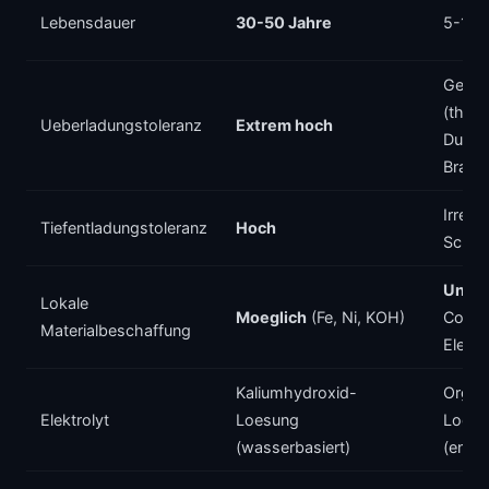
Lebensdauer
30-50 Jahre
5-15 
Gerin
(ther
Ueberladungstoleranz
Extrem hoch
Durch
Brand
Irreve
Tiefentladungstoleranz
Hoch
Schae
Unmo
Lokale
Moeglich
(Fe, Ni, KOH)
Co, o
Materialbeschaffung
Elektr
Kaliumhydroxid-
Organ
Elektrolyt
Loesung
Loesu
(wasserbasiert)
(entf