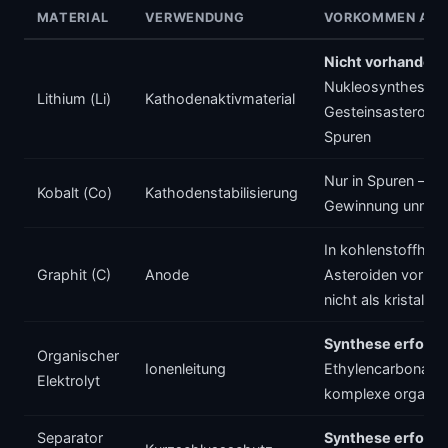
MATERIAL
VERWENDUNG
VORKOMMEN AUF
Nicht vorhanden
Nukleosynthese-El
Lithium (Li)
Kathodenaktivmaterial
Gesteinsasteroiden
Spuren
Nur in Spuren — wi
Kobalt (Co)
Kathodenstabilisierung
Gewinnung unmoe
In kohlenstoffhalt
Graphit (C)
Anode
Asteroiden vorhan
nicht als kristallin
Synthese erforde
Organischer
Ionenleitung
Ethylencarbonat u
Elektrolyt
komplexe organis
Separator
Synthese erforde