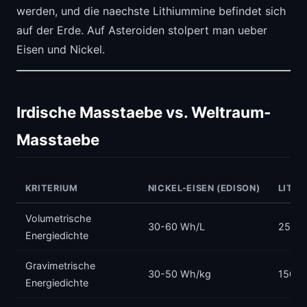
werden, und die naechste Lithiummine befindet sich
auf der Erde. Auf Asteroiden stolpert man ueber
Eisen und Nickel.
Irdische Masstaebe vs. Weltraum-
Masstaebe
KRITERIUM
NICKEL-EISEN (EDISON)
LITHI
Volumetrische
30-60 Wh/L
250-7
Energiedichte
Gravimetrische
30-50 Wh/kg
150-2
Energiedichte