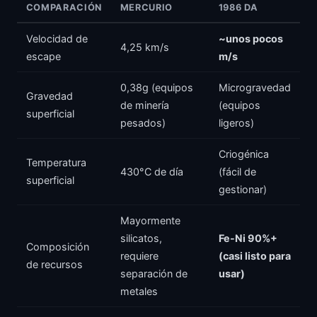
COMPARACIÓN
MERCURIO
1986 DA
Velocidad de
~unos pocos
4,25 km/s
escape
m/s
0,38g (equipos
Microgravedad
Gravedad
de minería
(equipos
superficial
pesados)
ligeros)
Criogénica
Temperatura
430°C de día
(fácil de
superficial
gestionar)
Mayormente
silicatos,
Fe-Ni 90%+
Composición
requiere
(casi listo para
de recursos
separación de
usar)
metales