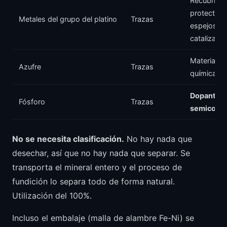
Recubrimi
protector 
Metales del grupo del platino
Trazas
espejos (R
catalizado
Materia pr
Azufre
Trazas
química
Dopantes 
Fósforo
Trazas
semicond
No se necesita clasificación.
No hay nada que
desechar, así que no hay nada que separar. Se
transporta el mineral entero y el proceso de
fundición lo separa todo de forma natural.
Utilización del 100%.
Incluso el embalaje (malla de alambre Fe-Ni) se