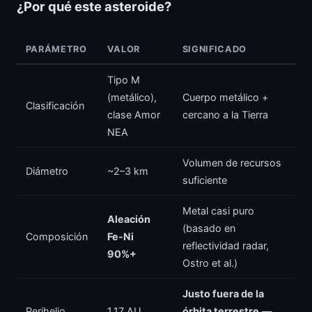
¿Por qué este asteroide?
PARÁMETRO
VALOR
SIGNIFICADO
Tipo M
(metálico),
Cuerpo metálico +
Clasificación
clase Amor
cercano a la Tierra
NEA
Volumen de recursos
Diámetro
~2–3 km
suficiente
Metal casi puro
Aleación
(basado en
Composición
Fe-Ni
reflectividad radar,
90%+
Ostro et al.)
Justo fuera de la
Perihelio
1,17 AU
órbita terrestre
—