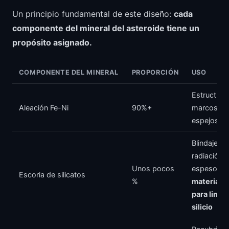
Un principio fundamental de este diseño:
cada
componente del mineral del asteroide tiene un
propósito asignado.
COMPONENTE DEL MINERAL
PROPORCIÓN
USO
Estructura
Aleación Fe-Ni
90%+
marcos de
espejos, t
Blindaje co
radiación 
Unos pocos
espesor) +
Escoria de silicatos
%
materia p
para lingo
silicio