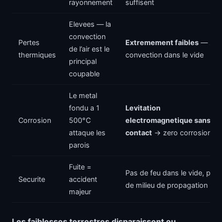
rayonnement
suffisent
Elevees — la
convection
Pertes
Extremement faibles
— zer
de l’air est le
thermiques
convection dans le vide
principal
coupable
Le metal
fondu a 1
Levitation
Corrosion
500°C
electromagnetique sans
attaque les
contact
-> zero corrosion
parois
Fuite =
Pas de feu dans le vide, pas
Securite
accident
de milieu de propagation
majeur
Les faiblesses terrestres disparaissent ou