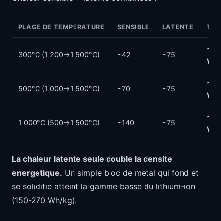
PLAGE DE TEMPERATURE
SENSIBLE
LATENTE
TOT
~11
300°C (1 200->1 500°C)
~42
~75
Wh/
~14
500°C (1 000->1 500°C)
~70
~75
Wh/
~21
1 000°C (500->1 500°C)
~140
~75
Wh/
La chaleur latente seule double la densite
energetique.
Un simple bloc de metal qui fond et
se solidifie atteint la gamme basse du lithium-ion
(150-270 Wh/kg).