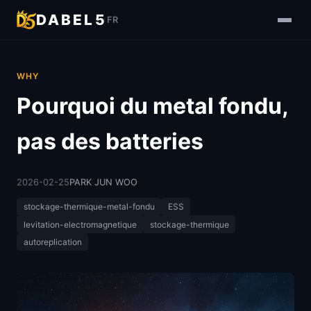
DABEL5
FR
WHY
Pourquoi du metal fondu,
pas des batteries
2026-02-25
PARK JUN WOO
stockage-thermique-metal-fondu
ESS
levitation-electromagnetique
stockage-thermique
autoreplication