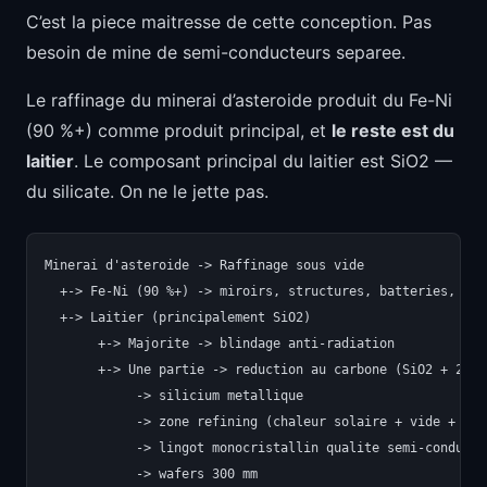
C’est la piece maitresse de cette conception. Pas
besoin de mine de semi-conducteurs separee.
Le raffinage du minerai d’asteroide produit du Fe-Ni
(90 %+) comme produit principal, et
le reste est du
laitier
. Le composant principal du laitier est SiO2 —
du silicate. On ne le jette pas.
Minerai d'asteroide -> Raffinage sous vide

  +-> Fe-Ni (90 %+) -> miroirs, structures, batteries, turb
  +-> Laitier (principalement SiO2)

       +-> Majorite -> blindage anti-radiation

       +-> Une partie -> reduction au carbone (SiO2 + 2C -
            -> silicium metallique

            -> zone refining (chaleur solaire + vide + mic
            -> lingot monocristallin qualite semi-conducte
            -> wafers 300 mm
