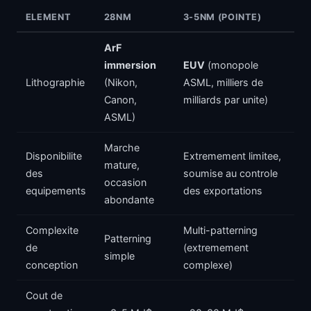
ELEMENT
28NM
3-5NM (POINTE)
ArF
immersion
EUV
(monopole
Lithographie
(Nikon,
ASML, milliers de
Canon,
milliards par unite)
ASML)
Marche
Disponibilite
Extremement limitee,
mature,
des
soumise au controle
occasion
equipements
des exportations
abondante
Complexite
Multi-patterning
Patterning
de
(extremement
simple
conception
complexe)
Cout de