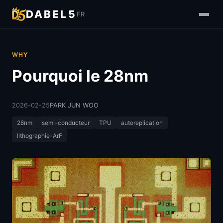
DABEL5
FR
WHY
Pourquoi le 28nm
2026-02-25
PARK JUN WOO
28nm
semi-conducteur
TPU
autoreplication
lithographie-ArF