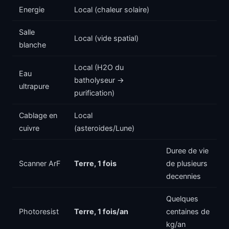
Energie
Local (chaleur solaire)
Salle
Local (vide spatial)
blanche
Local (H2O du
Eau
batholyseur ->
ultrapure
purification)
Cablage en
Local
cuivre
(asteroides/Lune)
Duree de vie
Scanner ArF
Terre, 1 fois
de plusieurs
decennies
Quelques
Photoresist
Terre, 1 fois/an
centaines de
kg/an