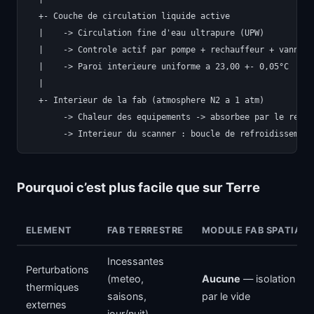
  +- Couche de circulation liquide active

  |    -> Circulation fine d'eau ultrapure (UPW)

  |    -> Controle actif par pompe + rechauffeur + vanne d
  |    -> Paroi interieure uniforme a 23,00 +- 0,05°C

  |

  +- Interieur de la fab (atmosphere N2 a 1 atm)

       -> Chaleur des equipements -> absorbee par le refri
Pourquoi c’est plus facile que sur Terre
ELEMENT
FAB TERRESTRE
MODULE FAB SPATIAL
Incessantes
Perturbations
(meteo,
Aucune
— isolation
thermiques
saisons,
par le vide
externes
jour/nuit)