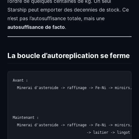
l’ordre de quelques centaines de kg. Un seul
Starship peut emporter des decennies de stock. Ce
n’est pas l’autosuffisance totale, mais une
autosuffisance de facto
.
La boucle d’autoreplication se ferme
Avant :

  Minerai d'asteroide -> raffinage -> Fe-Ni -> miroirs, st
                                                          
                                                          
Maintenant :

  Minerai d'asteroide -> raffinage -> Fe-Ni -> miroirs, st
                                  -> laitier -> lingot Si 