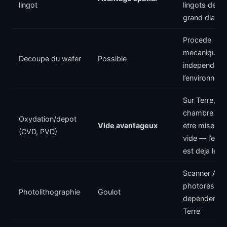
lingot
lingots de
grand diame
Procede
mecanique,
Decoupe du wafer
Possible
independant
l’environnem
Sur Terre, la
chambre doi
Oxydation/depot
Vide avantageux
etre mise so
(CVD, PVD)
vide — l’esp
est deja le v
Scanner ArF 
photoresist
Photolithographie
Goulot
dependent de
Terre