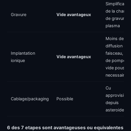
Simplificatio
de la chamb
Gravure
Vide avantageux
de gravure
plasma
Moins de
diffusion du
Implantation
faisceau, pa
Vide avantageux
ionique
de pompe a
vide pousse
necessaire
Cu
approvision
Cablage/packaging
Possible
depuis
asteroides/L
6 des 7 etapes sont avantageuses ou equivalentes