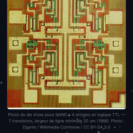
Photo du die d'une puce NAND a 4 entrees en logique TTL —
7 transistors, largeur de ligne minimale 20 um (1968). Photo :
Dgarte / Wikimedia Commons / CC BY-SA 3.0