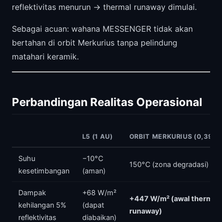
reflektivitas menurun → thermal runaway dimulai.
Sebagai acuan: wahana MESSENGER tidak akan
bertahan di orbit Merkurius tanpa pelindung
matahari keramik.
Perbandingan Realitas Operasional
L5 (1 AU)
ORBIT MERKURIUS (0,39 A
Suhu
−10°C
150°C (zona degradasi)
kesetimbangan
(aman)
Dampak
+68 W/m²
+447 W/m² (awal thermal
kehilangan 5%
(dapat
runaway)
reflektivitas
diabaikan)