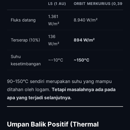
L5 (1 AU)
ORBIT MERKURIUS (0,39 AU
1.361
Fluks datang
8.940 W/m²
W/m²
136
Terserap (10%)
894 W/m²
W/m²
Suhu
~−10°C
~150°C
kesetimbangan
90–150°C sendiri merupakan suhu yang mampu
ditahan oleh logam.
Tetapi masalahnya ada pada
apa yang terjadi selanjutnya.
Umpan Balik Positif (Thermal