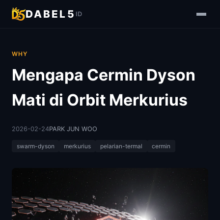
DABEL5
ID
WHY
Mengapa Cermin Dyson
Mati di Orbit Merkurius
2026-02-24
PARK JUN WOO
swarm-dyson
merkurius
pelarian-termal
cermin