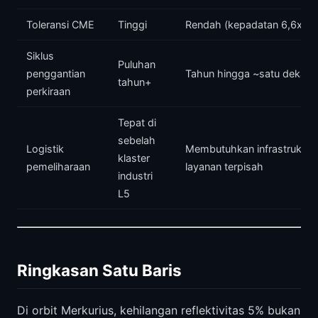
Toleransi CME
Tinggi
Rendah (kepadatan 6,6x)
Siklus
Puluhan
penggantian
Tahun hingga ~satu dekade
tahun+
perkiraan
Tepat di
sebelah
Logistik
Membutuhkan infrastruktur
klaster
pemeliharaan
layanan terpisah
industri
L5
Ringkasan Satu Baris
Di orbit Merkurius, kehilangan reflektivitas 5% bukan