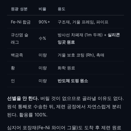
원광 성분
비율
용도
Fe-Ni 합금
90%+
구조재, 거울 프레임, 파이프
규산염 슬
방사선 차폐재 (1m 두께) +
실리콘
수%
래그
잉곳 원료
백금족
미량
거울 보호 코팅 (Rh), 촉매
황
미량
화학 원료
인
미량
반도체 도핑 원소
선별을 안 한다.
버릴 것이 없으므로 골라낼 이유도 없다.
원석 통째로 수송한 뒤, 제련 공정에서 자연스럽게 분리
된다. 활용률 100%.
심지어 포장재(Fe-Ni 와이어 그물)도 도착 후 제련 원료