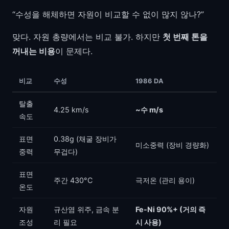
“수성을 해체하면 자원이 비교할 수 없이 많지 않나?”
맞다. 자원 총량에서는 비교 불가. 하지만
첫 번째 톤을
꺼내는 비용
이 문제다.
비교
수성
1986 DA
탈출
4.25 km/s
~수 m/s
속도
표면
0.38g (채굴 장비가
미소중력 (장비 경량화)
중력
무겁다)
표면
주간 430°C
극저온 (관리 용이)
온도
자원
규산염 위주, 금속 분
Fe-Ni 90%+ (거의 즉
조성
리 필요
시 사용)