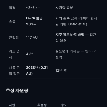
직경
~2~3 km
자원량 충분
Fe-Ni 합금
거의 순수 금속 (레이더 반사
조성
90%+
율 기반, Ostro et al.)
지구 궤도 바로 바깥
— 접근
근일점
1.17 AU
성 양호
궤도 경
황도면에 가까움 — 델타-V
4.3°
사
절약
다음 근
2038년 (0.21
12년 후
접 접근
AU)
추정 자원량
자원
추정량
용도