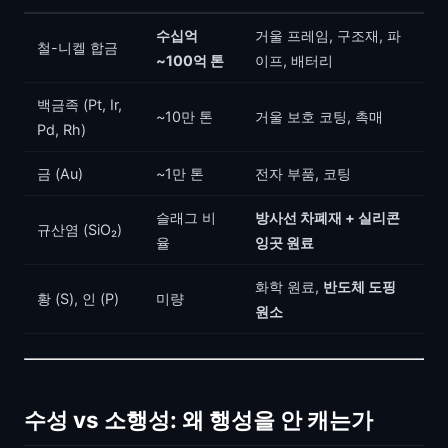
수십억
거울 프레임, 구조재, 파
철-니켈 합금
~100억 톤
이프, 배터리
백금족 (Pt, Ir,
~10만 톤
거울 보호 코팅, 촉매
Pd, Rh)
금 (Au)
~1만 톤
전자 부품, 코팅
슬래그 비
방사선 차폐재 + 실리콘
규산염 (SiO₂)
율
잉곳 원료
화학 원료,
반도체 도핑
황 (S), 인 (P)
미량
원소
수성 vs 소행성: 왜 행성을 안 캐는가