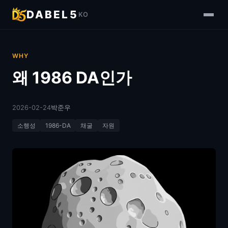
DABEL5
KO
WHY
왜 1986 DA인가
2026-02-24
박준우
소행성
1986-DA
채굴
자원