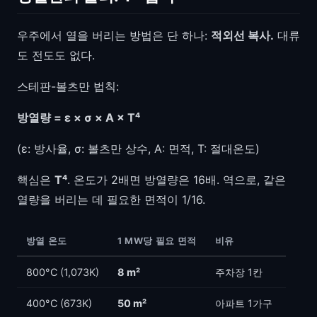
우주에서 열을 버리는 방법은 단 하나:
적외선 복사.
대류
도 전도도 없다.
스테판-볼츠만 법칙:
방열량 = ε × σ × A × T⁴
(ε: 방사율, σ: 볼츠만 상수, A: 면적, T: 절대온도)
핵심은
T⁴
. 온도가 2배면 방열량은 16배. 역으로, 같은
열량을 버리는 데 필요한 면적이 1/16.
방열 온도
1 MW당 필요 면적
비유
800°C (1,073K)
8 m²
주차장 1칸
400°C (673K)
50 m²
아파트 1가구