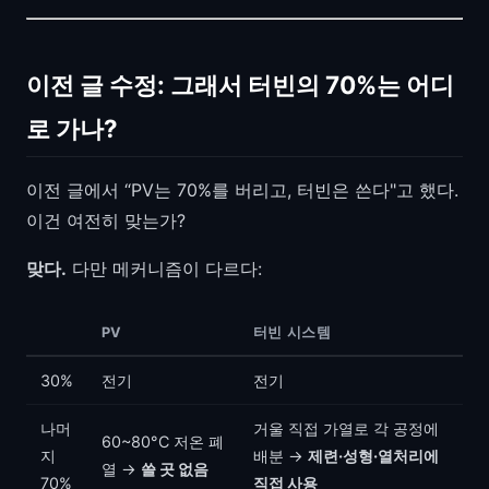
이전 글 수정: 그래서 터빈의 70%는 어디
로 가나?
이전 글에서 “PV는 70%를 버리고, 터빈은 쓴다"고 했다.
이건 여전히 맞는가?
맞다.
다만 메커니즘이 다르다:
PV
터빈 시스템
30%
전기
전기
나머
거울 직접 가열로 각 공정에
60~80°C 저온 폐
지
배분 →
제련·성형·열처리에
열 →
쓸 곳 없음
70%
직접 사용