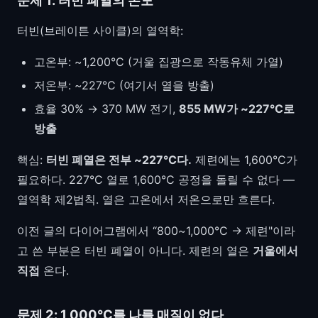
터빈(브레이튼 사이클)의 열역학:
고온부: ~1,200°C (거울 집광으로 작동유체 가열)
저온부: ~227°C (여기서 열을 방출)
효율 30% → 370 MW 전기,
855 MW가 ~227°C로
방출
핵심:
터빈 폐열은 전부 ~227°C다.
제련에는 1,600°C가
필요하다. 227°C 열로 1,600°C 공정을 돌릴 수 없다 —
열역학 제2법칙. 열은 고온에서 저온으로만 흐른다.
이전 글의 다이어그램에서 “800~1,000°C → 제련"이라
고 쓴 부분은 터빈 폐열이 아니다. 제련의 열은
거울에서
직접
온다.
문제 2: 1,000°C를 나를 매질이 없다