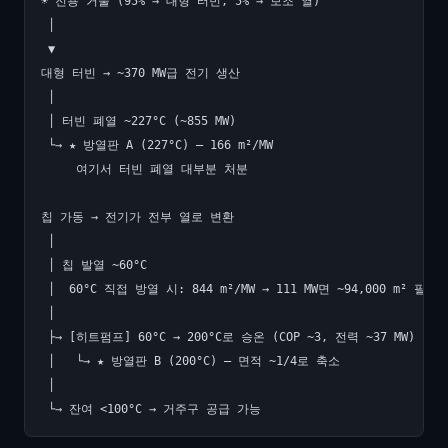
☀️ 전용 거울 (95% → 대형 터빈, 5% → 보조 열)

 │

 ▼

대형 터빈 → ~370 MW급 전기 생산

 │

 │ 터빈 폐열 ~227°C (~855 MW)

 └→ ★ 방열판 A (227°C) — 166 m²/MW

     여기서 터빈 폐열 대부분 처분

칩 가동 → 전기가 전부 열로 변환

 │

 │ 칩 발열 ~60°C

 │  60°C 직접 방열 시: 844 m²/MW → 111 MW면 ~94,000 m² 필요

 │

 ├→ [히트펌프] 60°C → 200°C로 승온 (COP ~3, 전력 ~37 MW)

 │   └→ ★ 방열판 B (200°C) — 면적 ~1/4로 축소

 │
