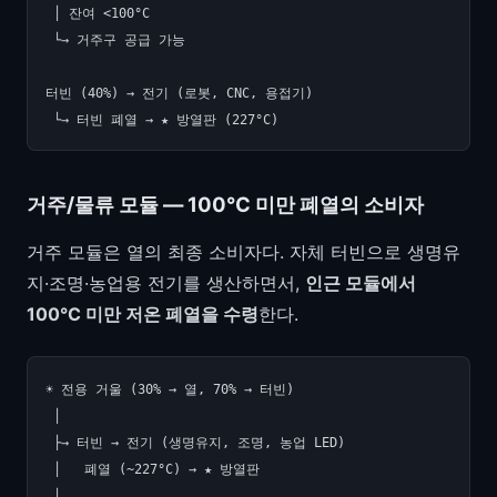
 │ 잔여 <100°C

 └→ 거주구 공급 가능

터빈 (40%) → 전기 (로봇, CNC, 용접기)

거주/물류 모듈 — 100°C 미만 폐열의 소비자
거주 모듈은 열의 최종 소비자다. 자체 터빈으로 생명유
지·조명·농업용 전기를 생산하면서,
인근 모듈에서
100°C 미만 저온 폐열을 수령
한다.
☀️ 전용 거울 (30% → 열, 70% → 터빈)

 │

 ├→ 터빈 → 전기 (생명유지, 조명, 농업 LED)

 │   폐열 (~227°C) → ★ 방열판

 │
