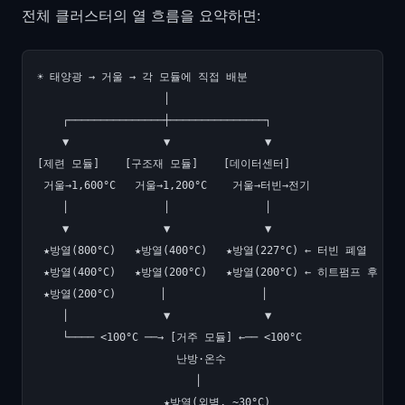
전체 클러스터의 열 흐름을 요약하면:
☀️ 태양광 → 거울 → 각 모듈에 직접 배분

                    │

    ┌───────────────┼───────────────┐

    ▼               ▼               ▼

[제련 모듈]    [구조재 모듈]    [데이터센터]

 거울→1,600°C   거울→1,200°C    거울→터빈→전기

    │               │               │

    ▼               ▼               ▼

 ★방열(800°C)   ★방열(400°C)   ★방열(227°C) ← 터빈 폐열

 ★방열(400°C)   ★방열(200°C)   ★방열(200°C) ← 히트펌프 후

 ★방열(200°C)       │               │

    │               ▼               ▼

    └──── <100°C ──→ [거주 모듈] ←── <100°C

                      난방·온수

                         │
