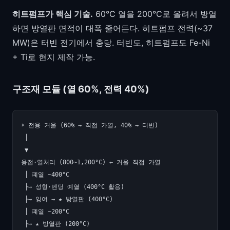
히트펌프가 핵심 기술.
60°C 열을 200°C로 올려서 방열
하면 방열판 면적이 대폭 줄어든다. 히트펌프 전력(~37
MW)은 터빈 전기에서 충당. 터빈도, 히트펌프도 Fe-Ni
+ Ti로 현지 제작 가능.
구조재 모듈 (열 60%, 전력 40%)
☀️ 전용 거울 (60% → 직접 가열, 40% → 터빈)

 │

 ▼

용접·열처리 (800~1,200°C) ← 거울 직접 가열

 │ 폐열 ~400°C

 ├→ 성형·벤딩 예열 (400°C 활용)

 ├→ 잉여 → ★ 방열판 (400°C)

 │ 폐열 ~200°C

 ├→ ★ 방열판 (200°C)
