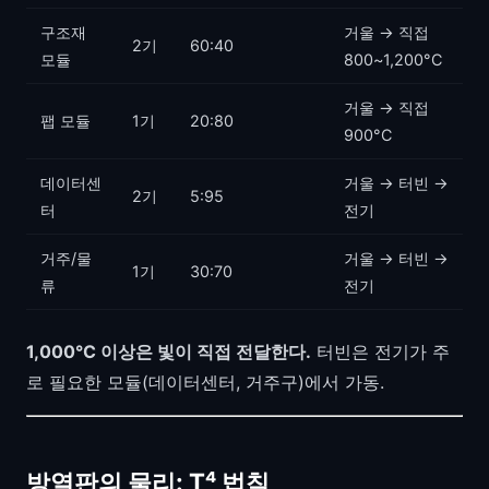
구조재
거울 → 직접
2기
60:40
모듈
800~1,200°C
거울 → 직접
팹 모듈
1기
20:80
900°C
데이터센
거울 → 터빈 →
2기
5:95
터
전기
거주/물
거울 → 터빈 →
1기
30:70
류
전기
1,000°C 이상은 빛이 직접 전달한다.
터빈은 전기가 주
로 필요한 모듈(데이터센터, 거주구)에서 가동.
방열판의 물리: T⁴ 법칙