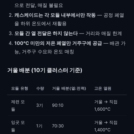
으로 전달, 매질 불필요
캐스케이드는 각 모듈 내부에서만 작동
— 공정 폐열
을 하위 온도에서 재활용
모듈 간 열 전달은 하지 않는다
— 거리와 매질 한계
100°C 미만의 저온 폐열만 거주구에 공급
— 배관 가
능, 거주구 수요와 온도 매칭
거울 배분 (10기 클러스터 기준)
모듈 유형
수량
거울 배분(열:전력)
고온 열원
제련 모
거울 → 직접
3기
90:10
듈
1,600°C
잉곳 모
거울 → 직접
1기
70:30
듈
1,400°C