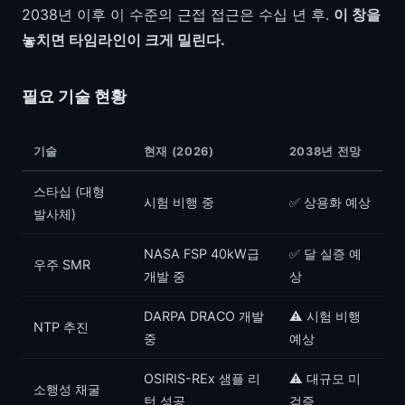
2038년 이후 이 수준의 근접 접근은 수십 년 후.
이 창을
놓치면 타임라인이 크게 밀린다.
필요 기술 현황
기술
현재 (2026)
2038년 전망
스타십 (대형
시험 비행 중
✅ 상용화 예상
발사체)
NASA FSP 40kW급
✅ 달 실증 예
우주 SMR
개발 중
상
DARPA DRACO 개발
⚠️ 시험 비행
NTP 추진
중
예상
OSIRIS-REx 샘플 리
⚠️ 대규모 미
소행성 채굴
턴 성공
검증