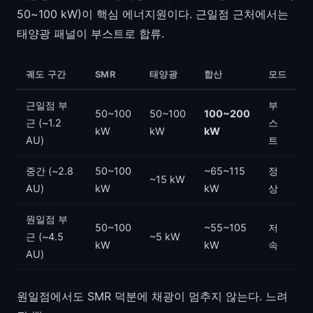
50~100 kW)이 핵심 에너지원이다. 근일점 근처에서는
태양광 패널이 부스트로 합류.
궤도 구간
SMR
태양광
합산
모드
근일점 부
부
50~100
50~100
100~200
근 (~1.2
스
kW
kW
kW
AU)
트
중간 (~2.8
50~100
~65~115
정
~15 kW
AU)
kW
kW
상
원일점 부
50~100
~55~105
저
근 (~4.5
~5 kW
kW
kW
속
AU)
원일점에서도 SMR 덕분에 채광이 멈추지 않는다. 느려