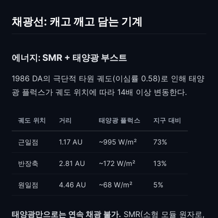
채광선: 캐고 깨고 담는 기계
에너지: SMR + 태양광 부스트
1986 DA의 극단적 타원 궤도(이심률 0.58)로 인해 태양
광 플럭스가 궤도 위치에 따라 14배 이상 변동한다.
궤도 위치
거리
태양광 플럭스
지구 대비
근일점
1.17 AU
~995 W/m²
73%
반장축
2.81 AU
~172 W/m²
13%
원일점
4.46 AU
~68 W/m²
5%
태양광만으로는 연속 채광 불가.
SMR(소형 모듈 원자로,