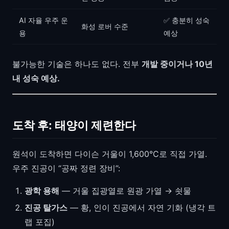
AI 자율 우주 운
✅ 충분히 성숙
화성 로버 수준
용
예상
불가능한 기술은 하나도 없다. 전부
개발 중이거나 10년
내 성숙 예상.
도착 후: 태양이 제련한다
원석이 도착하면 다이슨 거울이 1,600°C로 직접 가열.
우주 진공이 “공짜 정련 장비”:
광학 용해
— 거울 집광열로 원광 가열 → 쇳물
진공 탈가스
— 황, 인이 진공에서 자연 기화 (냉각 트
랩 포집)