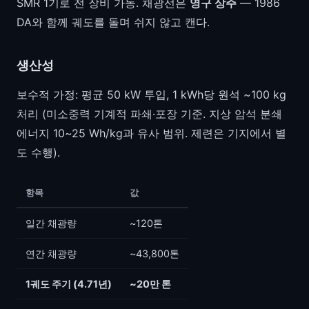
SMR 1기로 전 장비 가동. 채광선은
영구 상주
— 1986
DA와 함께 궤도를 돌며 쉬지 않고 캔다.
생산성
보수적 가정: 평균 50 kW 투입, 1 kWh당 원석 ~100 kg
처리 (미소중력 기계적 파쇄·포장 기준. 지상 암석 분쇄
에너지 10~25 Wh/kg과 유사 범위. 제련은 기지에서 별
도 수행).
항목
값
일간 채광량
~120톤
연간 채광량
~43,800톤
1궤도 주기 (4.71년)
~20만 톤