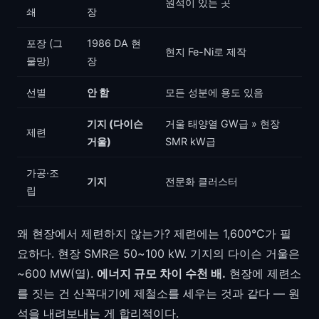
원석이 있는 곳
쇄
장
포장 (그
1986 DA 현
현지 Fe-Ni로 제작
물망)
장
선별
안 함
모든 성분에 용도 있음
기지 (다이슨
거울 태양열 GW급 » 현장
제련
거울)
SMR kW급
가공·조
기지
전문화 클러스터
립
왜 현장에서 제련하지 않는가? 제련에는 1,600°C가 필
요하다. 현장 SMR은 50~100 kW. 기지의 다이슨 거울은
~600 MW(열).
에너지 규모 차이 수천 배.
현장에 제련소
를 짓는 건 산꼭대기에 제철소를 세우는 것과 같다 — 원
석을 내려보내는 게 합리적이다.