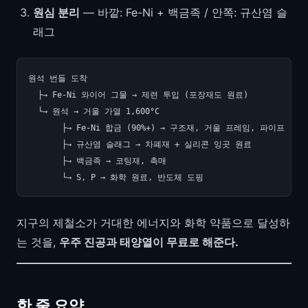
원심 분리
— 바깥: Fe-Ni + 백금족 / 안쪽: 규산염 슬
래그
원석 번들 도착

  ├→ Fe-Ni 와이어 그물 → 제련 투입 (포장재도 원료)

  └→ 원석 → 거울 가열 1,600°C

       ├→ Fe-Ni 합금 (90%+) → 구조재, 거울 프레임, 파이프

       ├→ 규산염 슬래그 → 차폐재 + 실리콘 잉곳 원료

       ├→ 백금족 → 코팅재, 촉매

지구의 제철소가 거대한 에너지와 화학 약품으로 달성하
는 것을,
우주 진공과 태양열이 무료로 해준다.
한 줄 요약