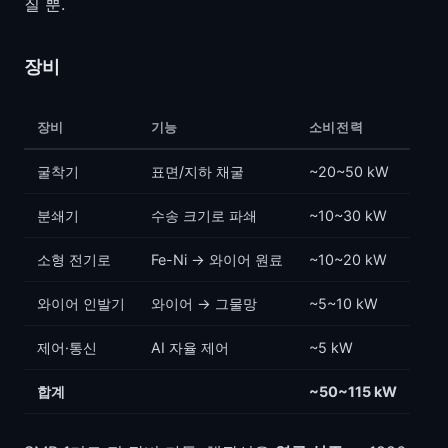
질 뿐.
장비
장비
기능
소비전력
굴착기
표면/지하 채굴
~20~50 kW
분쇄기
수송 크기로 파쇄
~10~30 kW
소형 전기로
Fe-Ni → 와이어 원료
~10~20 kW
와이어 인발기
와이어 → 그물망
~5~10 kW
제어·통신
AI 자율 제어
~5 kW
합계
~50~115 kW