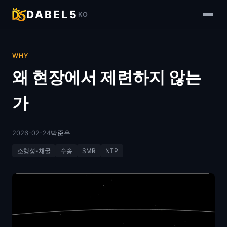
DABEL5
KO
WHY
왜 현장에서 제련하지 않는
가
2026-02-24
박준우
소행성-채굴
수송
SMR
NTP