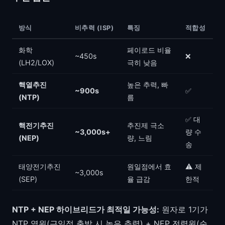
방식
비추력 (ISP)
특징
적합성
화학
페이로드 비율
~450s
❌
(LH2/LOX)
극히 낮음
핵열추진
높은 추력, 빠
~900s
✅
(NTP)
름
✅ 대
핵전기추진
추진제 극소
~3,000s+
량 수
(NEP)
량, 느림
송
태양전기추진
원일점에서 효
⚠️ 제
~3,000s
(SEP)
율 급감
한적
NTP + NEP 하이브리드가 최적일 가능성:
원자로 1기가
NTP 열원(근일점 출발 시 높은 추력) + NEP 전력원(순