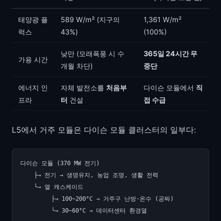
태양광 플
589 W/m² (지구의
1,361 W/m²
럭스
43%)
(100%)
낮만 (모래폭풍 시 수
365일 24시간 무
가용 시간
개월 차단)
중단
에너지 인
자체 발전소를
처음부
다이슨 모듈에서
직
프라
터
건설
접 수급
L5에서 거주 모듈은 다이슨 모듈 클러스터의 일부다:
다이슨 모듈 (370 MW 전기)

    ├→ 전기 → 생명유지, 농업 조명, 생활 전력

    └→ 열 캐스케이드

         ├→ 100~200°C → 거주구 난방·온수 (공짜)
