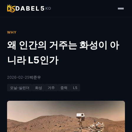
DABEL5
KO
WHY
왜 인간의 거주는 화성이 아
니라 L5인가
2026-02-25
박준우
오닐-실린더
화성
거주
중력
L5