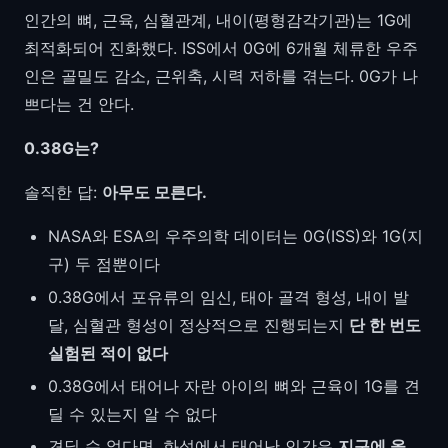
인간의 뼈, 근육, 심혈관계, 내이(평형감각기관)는 1G에
최적화되어 진화했다. ISS에서 0G에 6개월 체류한 우주
인은 골밀도 감소, 근위축, 시력 저하를 겪는다. 0G가 나
쁘다는 건 안다.
0.38G는?
솔직한 답:
아무도 모른다.
NASA와 ESA의 우주의학 데이터는 0G(ISS)와 1G(지
구) 두 점뿐이다
0.38G에서 포유류의 임신, 태아 골격 형성, 내이 발
달, 심혈관 형성이 정상적으로 진행되는지
단 한 번도
실험된 적이 없다
0.38G에서 태어나 자란 아이의 뼈와 근육이 1G를 견
딜 수 있는지 알 수 없다
견딜 수 없다면, 화성에서 태어난 인간은
지구에 올