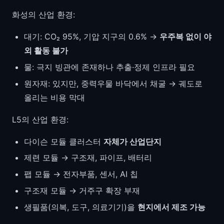
화성의 산업 환경:
대기: CO₂ 95%, 기압 지구의 0.6% →
우주복 없이 야
외 활동 불가
물: 극지 빙관에 존재하나 추출·정제 인프라 필요
원자재: 있지만, 중력우물 바닥에서 채굴 → 궤도로
올리는 비용 막대
L5의 산업 환경:
다이슨 모듈 클러스터
자체가 산업단지
제련 모듈 → 구조재, 파이프, 배터리
팹 모듈 → 전자부품, 센서, AI 칩
구조재 모듈 → 거주구 확장 부재
생필품(의복, 도구, 의료기기)을
현지에서 제조 가능