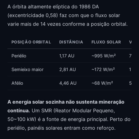
A órbita altamente elíptica do 1986 DA
(excentricidade 0,58) faz com que o fluxo solar
varie mais de 14 vezes conforme a posição orbital.
POSIÇÃO ORBITAL
DISTÂNCIA
FLUXO SOLAR
VS 
Periélio
1,17 AU
~995 W/m²
73%
Semieixo maior
2,81 AU
~172 W/m²
13%
Afélio
4,46 AU
~68 W/m²
5%
A energia solar sozinha não sustenta mineração
contínua.
Um SMR (Reator Modular Pequeno,
50~100 kW) é a fonte de energia principal. Perto do
periélio, painéis solares entram como reforço.