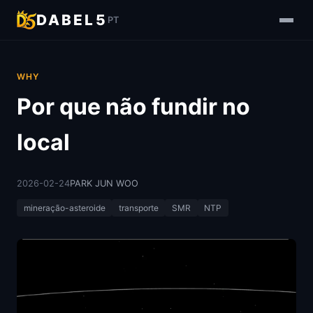
DABEL5
PT
WHY
Por que não fundir no
local
2026-02-24
PARK JUN WOO
mineração-asteroide
transporte
SMR
NTP