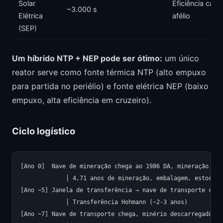
Solar
Eficiência cai n
~3.000 s
Elétrica
afélio
(SEP)
Um híbrido NTP + NEP pode ser ótimo:
um único
reator serve como fonte térmica NTP (alto empuxo
para partida no periélio) e fonte elétrica NEP (baixo
empuxo, alta eficiência em cruzeiro).
Ciclo logístico
[Ano 0]  Nave de mineração chega ao 1986 DA, mineração come
             │ 4,71 anos de mineração, embalagem, estocage
[Ano ~5] Janela de transferência → nave de transporte carr
             │ Transferência Hohmann (~2-3 anos)

[Ano ~7] Nave de transporte chega, minério descarregado
