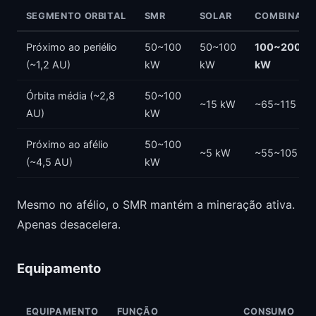
SEGMENTO ORBITAL
SMR
SOLAR
COMBINAD
Próximo ao periélio
50~100
50~100
100~200
(~1,2 AU)
kW
kW
kW
Órbita média (~2,8
50~100
~15 kW
~65~115 kW
AU)
kW
Próximo ao afélio
50~100
~5 kW
~55~105 kW
(~4,5 AU)
kW
Mesmo no afélio, o SMR mantém a mineração ativa.
Apenas desacelera.
Equipamento
EQUIPAMENTO
FUNÇÃO
CONSUMO