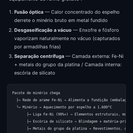
Fusão óptica
— Calor concentrado do espelho
derrete o minério bruto em metal fundido
Desgaseificação a vácuo
— Enxofre e fósforo
vaporizam naturalmente no vácuo (capturados
por armadilhas frias)
Separação centrífuga
— Camada externa: Fe-Ni
+ metais do grupo da platina / Camada interna:
escória de silicato
Pacote de minério chega

  ├→ Rede de arame Fe-Ni → Alimenta a fundição (embalagem 
  └→ Minério → Aquecimento por espelho a 1.600°C

       ├→ Liga Fe-Ni (90%+) → Elementos estruturais, moldu
       ├→ Escória de silicato → Blindagem + matéria-prima 
       ├→ Metais do grupo da platina → Revestimentos, catal