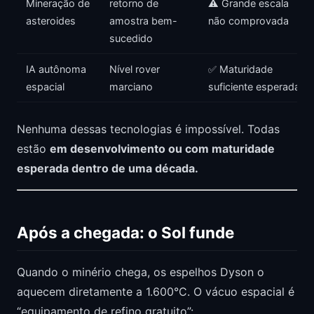
Mineração de
retorno de
⚠️ Grande escala
asteroides
amostra bem-
não comprovada
sucedido
IA autônoma
Nível rover
✅ Maturidade
espacial
marciano
suficiente esperada
Nenhuma dessas tecnologias é impossível. Todas
estão
em desenvolvimento ou com maturidade
esperada dentro de uma década.
Após a chegada: o Sol funde
Quando o minério chega, os espelhos Dyson o
aquecem diretamente a 1.600°C. O vácuo espacial é
“equipamento de refino gratuito”: