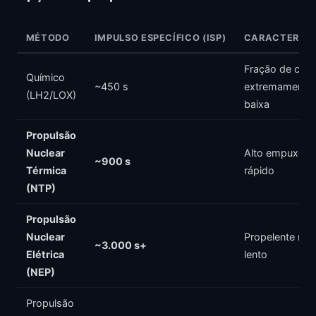
MÉTODO
IMPULSO ESPECÍFICO (ISP)
CARACTERÍST
Fração de carga
Químico
~450 s
extremamente
(LH2/LOX)
baixa
Propulsão
Nuclear
Alto empuxo,
~900 s
Térmica
rápido
(NTP)
Propulsão
Nuclear
Propelente mín
~3.000 s+
Elétrica
lento
(NEP)
Propulsão