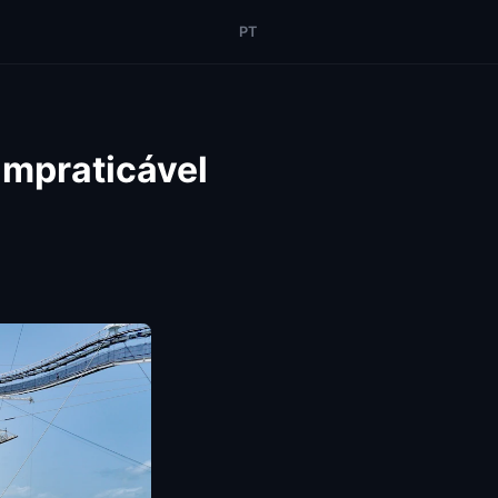
PT
impraticável