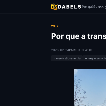
DABEL5
Por quê?
Visão 
WHY
Por que a tran
2026-02-24
PARK JUN WOO
transmissão-energia
energia-sem-fi