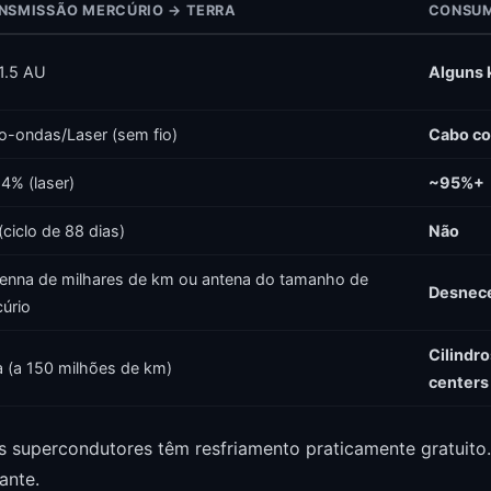
NSMISSÃO MERCÚRIO → TERRA
CONSUM
1.5 AU
Alguns 
o-ondas/Laser (sem fio)
Cabo co
4% (laser)
~95%+
(ciclo de 88 dias)
Não
enna de milhares de km ou antena do tamanho de
Desnece
úrio
Cilindro
a (a 150 milhões de km)
centers
s supercondutores têm resfriamento praticamente gratuito
ante.