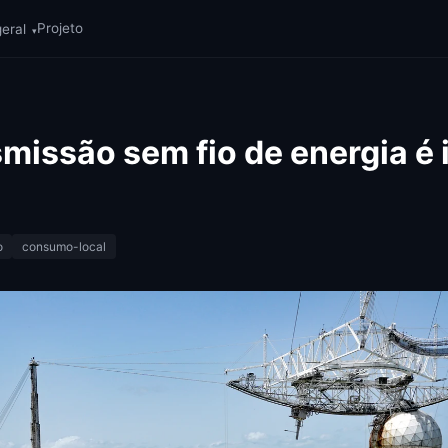
Projeto
geral
▾
smissão sem fio de energia é 
o
consumo-local