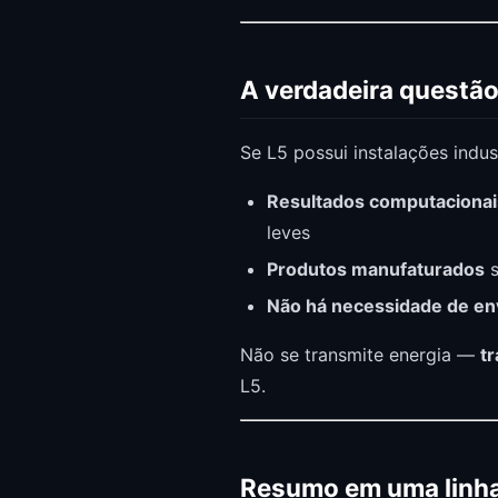
A verdadeira questão:
Se L5 possui instalações indust
Resultados computacionai
leves
Produtos manufaturados
s
Não há necessidade de envi
Não se transmite energia —
t
L5.
Resumo em uma linh