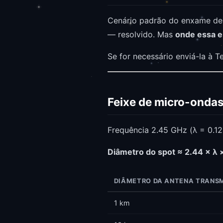
Cenário padrão do enxame de D
— resolvido. Mas
onde essa e
Se for necessário enviá-la à T
Feixe de micro-ondas:
Frequência 2.45 GHz (λ = 0.12
Diâmetro do spot ≈ 2.44 × λ ×
DIÂMETRO DA ANTENA TRANS
1 km