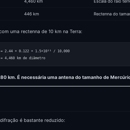
4,460 km
Escala do raio terr
446 km
Rectenna do taman
com uma rectenna de 10 km na Terra:
= 2.44 × 0.122 × 1.5×10¹¹ / 10,000

880 km. É necessária uma antena do tamanho de Mercúri
ifração é bastante reduzido: