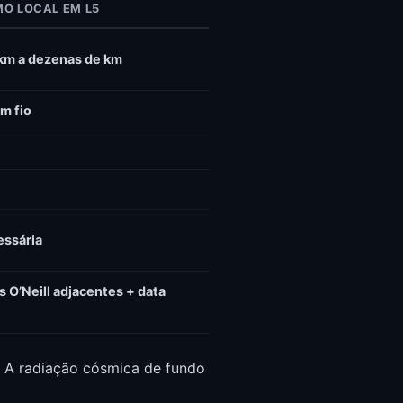
O LOCAL EM L5
km a dezenas de km
m fio
ssária
s O’Neill adjacentes + data
. A radiação cósmica de fundo