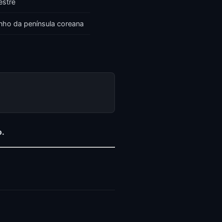
estre
ho da península coreana
o.