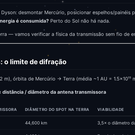
yson: desmontar Mercúrio, posicionar espelhos/painéis pe
nergia é consumida?
Perto do Sol não há nada.
erra — vamos verificar a física da transmissão sem fio de e
 o limite de difração
2 m), órbita de Mercúrio → Terra (média ~1 AU = 1.5×10¹¹ 
 distância / diâmetro da antena transmissora
MISSORA
DIÂMETRO DO SPOT NA TERRA
VIABILIDADE
44,600 km
3,5× o diâmetro d