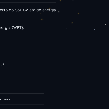
rto do Sol. Coleta de energia
nergia (WPT).
m):
a Terra