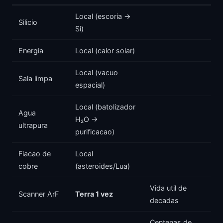
Local (escoria →
Silicio
Si)
Energia
Local (calor solar)
Local (vacuo
Sala limpa
espacial)
Local (batolizador
Agua
H₂O →
ultrapura
purificacao)
Fiacao de
Local
cobre
(asteroides/Lua)
Vida util de
Scanner ArF
Terra 1 vez
decadas
Centenas de