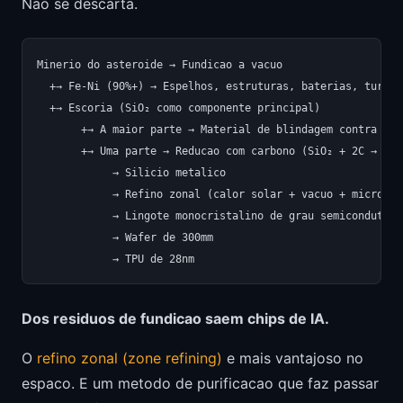
Nao se descarta.
Minerio do asteroide → Fundicao a vacuo

  +→ Fe-Ni (90%+) → Espelhos, estruturas, baterias, turbina
  +→ Escoria (SiO₂ como componente principal)

       +→ A maior parte → Material de blindagem contra radi
       +→ Uma parte → Reducao com carbono (SiO₂ + 2C → Si +
            → Silicio metalico

            → Refino zonal (calor solar + vacuo + micrograv
            → Lingote monocristalino de grau semicondutor 
            → Wafer de 300mm

Dos residuos de fundicao saem chips de IA.
O
refino zonal (zone refining)
e mais vantajoso no
espaco. E um metodo de purificacao que faz passar