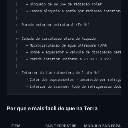
  |    → Bloqueio de 99.5%+ da radiacao solar

  |    → Tambem bloqueia a perda por radiacao interior→exte
  |

  +- Parede exterior estrutural (Fe-Ni)

  |

  +- Camada de circulacao ativa de liquido

  |    → Microcirculacao de agua ultrapura (UPW)

  |    → Bomba + aquecedor + valvula de dissipacao para co
  |    → Parede interior uniforme a 23.00 ± 0.05°C

  |

  +- Interior da fab (atmosfera de 1 atm N₂)

       → Calor dos equipamentos → absorvido por refrigeran
Por que e mais facil do que na Terra
ITEM
FAB TERRESTRE
MODULO FAB ESPACI