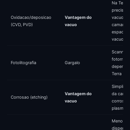
Na Terra 
preciso f
Oxidacao/deposicao
Vantagem do
vacuo na
(CVD, PVD)
vacuo
camara 
espaco ja
vacuo
Scanner 
fotorresi
Fotolitografia
Gargalo
depende
Terra
Simplific
Vantagem do
da camar
Corrosao (etching)
vacuo
corrosao
plasma
Menor
dispersa