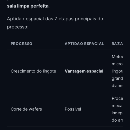
sala limpa perfeita
.
Aptidao espacial das 7 etapas principais do
processo:
PROCESSO
APTIDAO ESPACIAL
RAZAO
Metodo 
microgra
Crescimento do lingote
Vantagem espacial
lingotes 
grande
diametro
Process
mecanico
Corte de wafers
Possivel
independ
do ambie