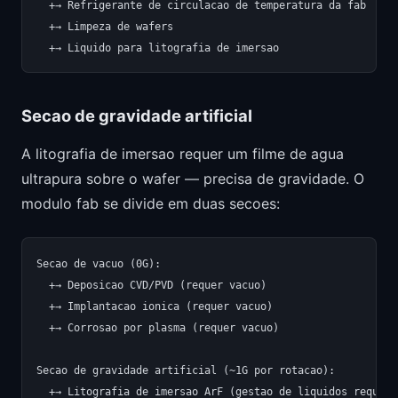
  +→ Refrigerante de circulacao de temperatura da fab

  +→ Limpeza de wafers

Secao de gravidade artificial
A litografia de imersao requer um filme de agua
ultrapura sobre o wafer — precisa de gravidade. O
modulo fab se divide em duas secoes:
Secao de vacuo (0G):

  +→ Deposicao CVD/PVD (requer vacuo)

  +→ Implantacao ionica (requer vacuo)

  +→ Corrosao por plasma (requer vacuo)

Secao de gravidade artificial (~1G por rotacao):

  +→ Litografia de imersao ArF (gestao de liquidos requer 