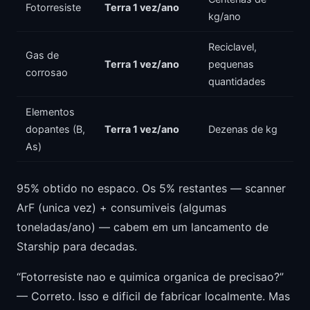
Fotorresiste
Terra 1 vez/ano
kg/ano
Reciclavel,
Gas de
Terra 1 vez/ano
pequenas
corrosao
quantidades
Elementos
dopantes (B,
Terra 1 vez/ano
Dezenas de kg
As)
95% obtido no espaco. Os 5% restantes — scanner
ArF (unica vez) + consumiveis (algumas
toneladas/ano) — cabem em um lancamento de
Starship para decadas.
“Fotorresiste nao e quimica organica de precisao?”
— Correto. Isso e dificil de fabricar localmente. Mas