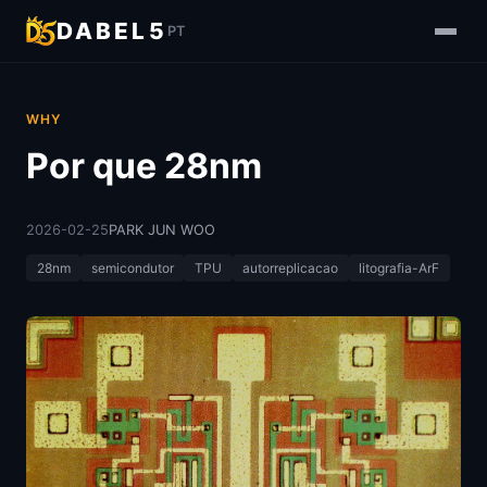
DABEL5
PT
WHY
Por que 28nm
2026-02-25
PARK JUN WOO
28nm
semicondutor
TPU
autorreplicacao
litografia-ArF