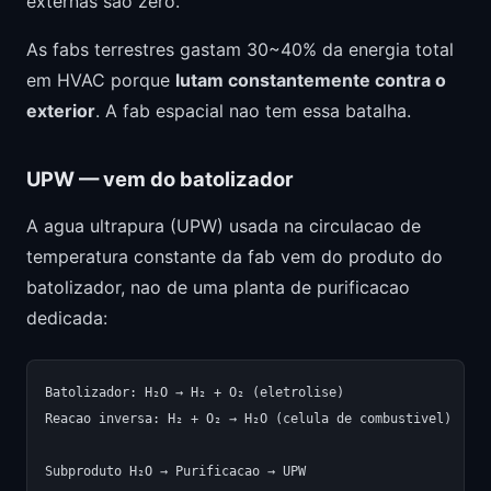
externas sao zero.
As fabs terrestres gastam 30~40% da energia total
em HVAC porque
lutam constantemente contra o
exterior
. A fab espacial nao tem essa batalha.
UPW — vem do batolizador
A agua ultrapura (UPW) usada na circulacao de
temperatura constante da fab vem do produto do
batolizador, nao de uma planta de purificacao
dedicada:
Batolizador: H₂O → H₂ + O₂ (eletrolise)

Reacao inversa: H₂ + O₂ → H₂O (celula de combustivel)

Subproduto H₂O → Purificacao → UPW
