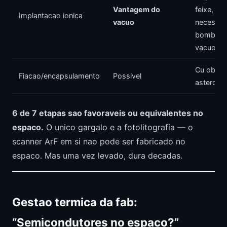
Vantagem do
feixe, se
Implantacao ionica
vacuo
necessid
bombas d
vacuo
Cu obtid
Fiacao/encapsulamento
Possivel
asteroid
6 de 7 etapas sao favoraveis ou equivalentes no
espaco.
O unico gargalo e a fotolitografia — o
scanner ArF em si nao pode ser fabricado no
espaco. Mas uma vez levado, dura decadas.
Gestao termica da fab:
“Semicondutores no espaco?”