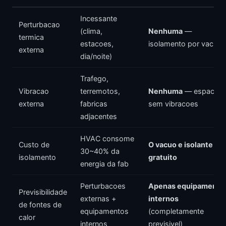
Incessante
Perturbacao
(clima,
Nenhuma
—
termica
estacoes,
isolamento por vacuo
externa
dia/noite)
Trafego,
Vibracao
terremotos,
Nenhuma
— espaco
externa
fabricas
sem vibracoes
adjacentes
HVAC consome
Custo de
O vacuo e isolante
30~40% da
isolamento
gratuito
energia da fab
Perturbacoes
Apenas equipamento
Previsibilidade
externas +
internos
de fontes de
equipamentos
(completamente
calor
internos
previsivel)