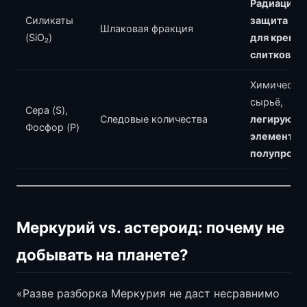
Радиацион
Силикаты
защита + 
Шлаковая фракция
(SiO₂)
для кремн
слитков
Химическо
сырьё,
Сера (S),
Следовые количества
легирующ
Фосфор (P)
элементы 
полупрово
Меркурий vs. астероид: почему не
добывать на планете?
«Разве разборка Меркурия не даст несравнимо