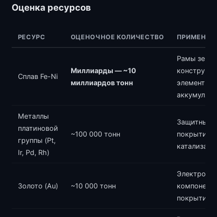
Оценка ресурсов
РЕСУРС
ОЦЕНОЧНОЕ КОЛИЧЕСТВО
ПРИМЕНЕН
Рамы зерка
Миллиарды — ~10
конструкц
Сплав Fe-Ni
миллиардов тонн
элементы, 
аккумулят
Металлы
Защитные
платиновой
~100 000 тонн
покрытия з
группы (Pt,
катализато
Ir, Pd, Rh)
Электронн
Золото (Au)
~10 000 тонн
компоненты
покрытия