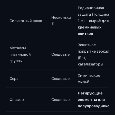
Радиационная
защита (толщина
Несколько
Силикатный шлак
1 м) +
сырьё для
%
кремниевых
слитков
Защитное
Металлы
покрытие зеркал
платиновой
Следовые
(Rh),
группы
катализаторы
Химическое
Сера
Следовые
сырьё
Легирующие
Фосфор
Следовые
элементы для
полупроводников