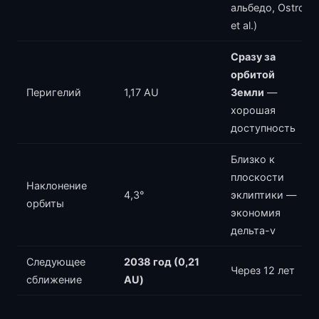
альбедо, Ostro
et al.)
Сразу за
орбитой
Перигелий
1,17 AU
Земли
—
хорошая
доступность
Близко к
плоскости
Наклонение
4,3°
эклиптики —
орбиты
экономия
дельта-v
Следующее
2038 год (0,21
Через 12 лет
сближение
AU)