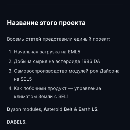
Название этого проекта
Восемь статей представили единый проект:
Начальная загрузка на EML5
Добыча сырья на астероиде 1986 DA
Самовоспроизводство модулей роя Дайсона
на SEL5
Как побочный продукт — управление
климатом Земли с SEL1
D
yson modules,
A
steroid
B
elt &
E
arth
L5
.
DABEL5.