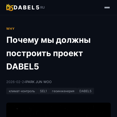
DABEL5
RU
WHY
Почему мы должны
построить проект
DABEL5
2026-02-24
PARK JUN WOO
климат-контроль
SEL1
геоинженерия
DABEL5