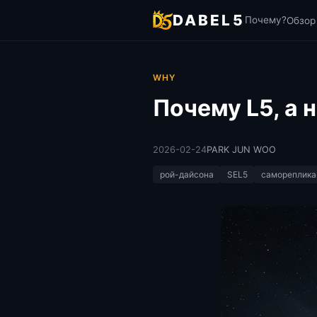
DABEL5
Почему?
Обзо
WHY
Почему L5, а 
2026-02-24
PARK JUN WOO
рой-дайсона
SEL5
самореплика