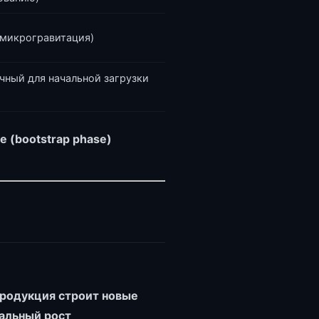
(микрогравитация)
чный для начальной загрузки
е (bootstrap phase)
продукция строит новые
иальный рост