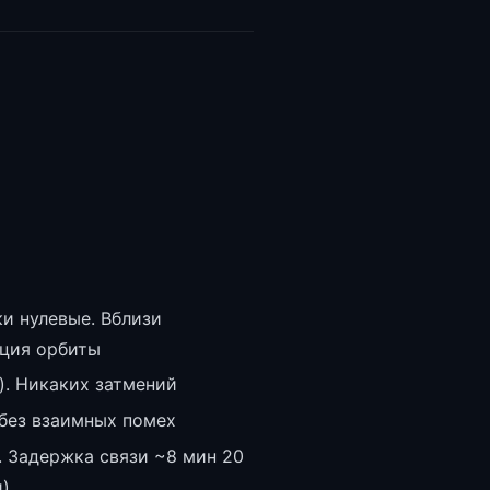
и нулевые. Вблизи
кция орбиты
). Никаких затмений
без взаимных помех
 Задержка связи ~8 мин 20
и)