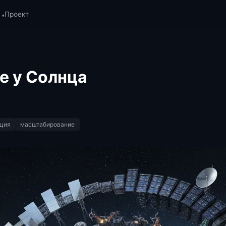
Проект
р
▾
не у Солнца
ция
масштабирование