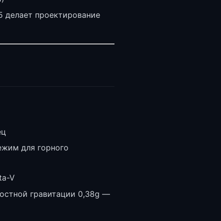
5 делает проектирование
ец
ежим для горного
ta-V
остной гравитации 0,38g —