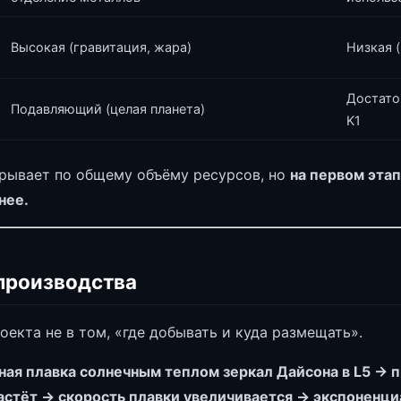
Высокая (гравитация, жара)
Низкая 
Достато
Подавляющий (целая планета)
K1
ывает по общему объёму ресурсов, но
на первом этап
нее.
производства
оекта не в том, «где добывать и куда размещать».
ная плавка солнечным теплом зеркал Дайсона в L5 → 
астёт → скорость плавки увеличивается → экспоненц