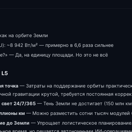
 как на орбите Земли
): ~8 942 Вт/м² — примерно в 6,6 раза сильнее
е?» — Да, на единицу площади. Но это не всё
 L5
я точка
— Затраты на поддержание орбиты практическ
чной гравитации крутой, требуется постоянная корре
свет 24/7/365
— Тень Земли не достигает (150 млн км
иллионы км
— Можно разместить сотни тысяч модулей 
ие до Земли
— Упрощает логистическое планирование.
альное время, но решается автономными ИИ-операциям