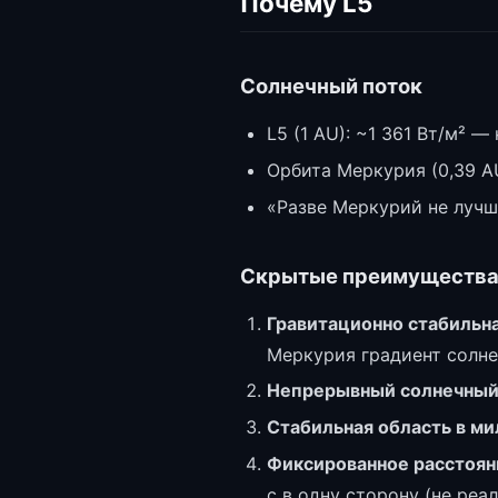
Почему L5
Солнечный поток
L5 (1 AU): ~1 361 Вт/м² —
Орбита Меркурия (0,39 AU
«Разве Меркурий не лучш
Скрытые преимущества
Гравитационно стабильна
Меркурия градиент солне
Непрерывный солнечный 
Стабильная область в м
Фиксированное расстоян
с в одну сторону (не ре