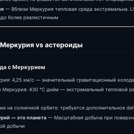
ия
— Вблизи Меркурия тепловая среда экстремальна. L
здо более реалистичным
 Меркурия vs астероиды
да с Меркурием
рия: 4,25 км/с — значительный гравитационный колод
 Меркурия: 430 °C днём — экстремальный тепловой р
е на солнечной орбите: требуется дополнительное del
урий — это планета
— Масштабная добыча при поверхн
ной добычи