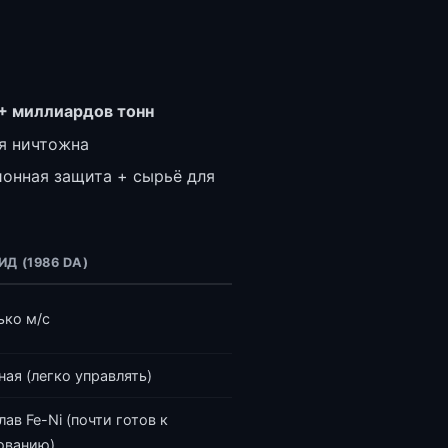
+ миллиардов тонн
я ничтожна
онная защита + сырьё для
Д (1986 DA)
ько м/с
ая (легко управлять)
ав Fe-Ni (почти готов к
ованию)