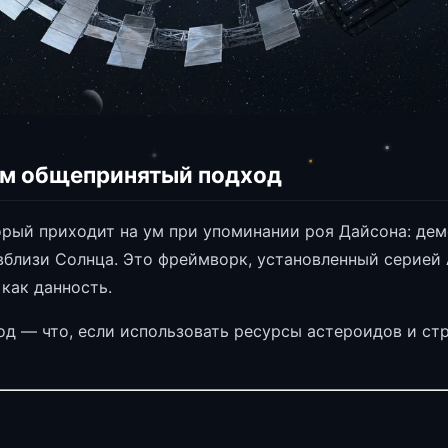
им общепринятый подход
орый приходит на ум при упоминании роя Дайсона: де
вблизи Солнца. Это фреймворк, установленный серией 
как данность.
од — что, если использовать ресурсы астероидов и ст