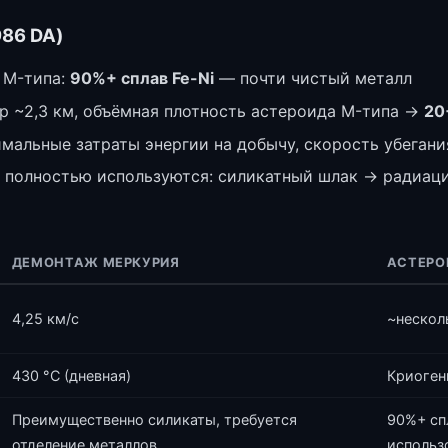
986 DA)
 M-типа:
90%+ сплав Fe-Ni
— почти чистый металл
р ~2,3 км, объёмная плотность астероида M-типа →
20
альные затраты энергии на добычу, скорость убегани
 полностью используются: силикатный шлак → радиаци
ДЕМОНТАЖ МЕРКУРИЯ
АСТЕРОИ
4,25 км/с
~нескол
430 °C (дневная)
Криогенн
Преимущественно силикаты, требуется
90%+ спл
отделение металлов
использ