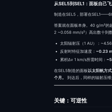
从SEL5到SEL1：面板自己
制造在SEL5，部署在SEL1——
答案就在面板本身。40 g/m²的超薄
2 ~0.058 mm/s²）高出数十
太阳辐射压（1 AU）：~4.56 
反射时特征加速度：
~0.23 
累积Δv 1 km/s所需时间：
~
在SEL5制造的面板
以太阳帆方式
个月。
到达后，同样的辐射压维持
关键：可逆性