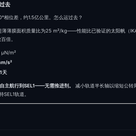
飞过去
60°相位差，约1.5亿公里。怎么运过去？
薄膜面积质量比为25 m²/kg——性能比已验证的太阳帆（IKAROS ~0
到数百倍。
μN/m²
mm/s²
51天
自主航行到SEL1——无需推进剂。
减小轨道半长轴以缩短公转周
SEL1轨道。