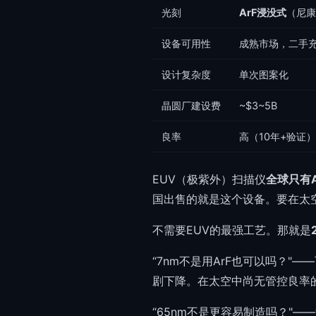
光刻
ArF浸没式
（尼康
设备可用性
成熟市场，二手
设计复杂度
单次图案化
晶圆厂建设费
~$3~5B
良率
高（10年+验证）
EUV（极紫外）扫描仪
全球只有
国出售的就是这个设备。要在太
不需要EUV的最强工艺。那就是
“7nm不是用ArF也可以吗？
剧下降。在太空中尚无管控良率
“65nm不是更容易制造吗？"