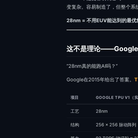
变复杂。容易制造了，但整个系
28nm = 不用EUV能达到的最
这不是理论——Google 
“28nm真的能跑AI吗？”
Google在2015年给出了答案。
T
项目
GOOGLE TPU V1（
工艺
28nm
结构
256 × 256 脉动阵列