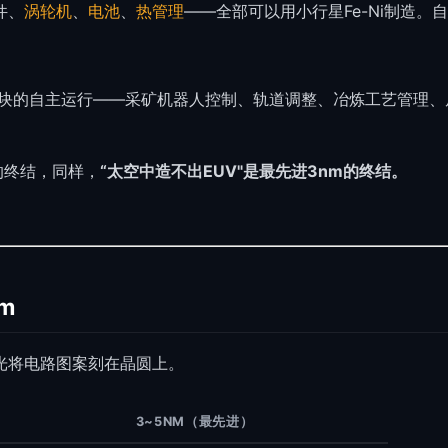
件、
涡轮机
、
电池
、
热管理
——全部可以用小行星Fe-Ni制造。
块的自主运行——采矿机器人控制、轨道调整、冶炼工艺管理、居
。
的终结，同样，
“太空中造不出EUV"是最先进3nm的终结。
m
光将电路图案刻在晶圆上。
3~5NM（最先进）