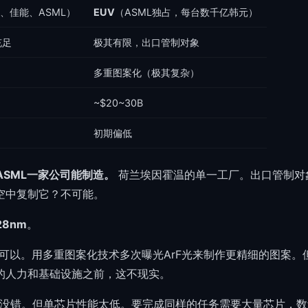
、佳能、ASML）
EUV
（ASML独占，每台数千亿韩元）
充足
极其有限，出口管制对象
多重图案化（极其复杂）
~$20~30B
初期偏低
ASML一家公司能制造。
荷兰埃因霍温的单一工厂。出口管制对象
空中复制它？不可能。
28nm
。
"——可以。用多重图案化技术多次曝光ArF光来制作更精细的图案
的人力和基础设施之前，这不现实。
——没错。但单芯片性能太低。要完成同样的任务需要大量芯片，数