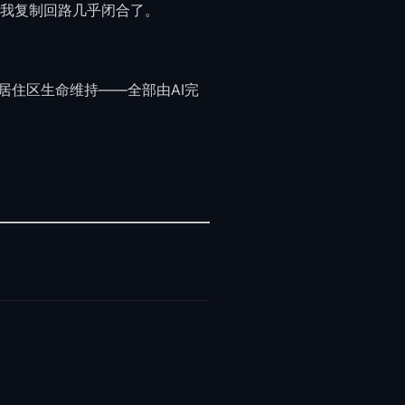
自我复制回路几乎闭合了。
住区生命维持——全部由AI完