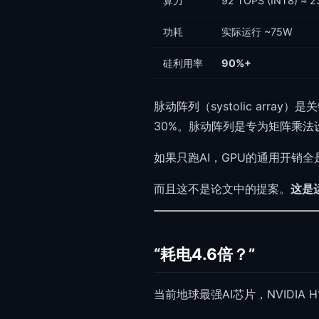
算力
92 TOPS (INT8) ≈ 2
功耗
实际运行 ~75W
硅利用率
90%+
脉动阵列（systolic arr
30%。脉动阵列是专为矩阵乘法
如果只跑AI，GPU的通用开销
而且这不是论文中的提案。
这是运
“耗电4.6倍？”
当前地球最强AI芯片，NVIDIA H